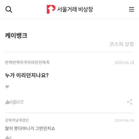
케이뱅크
코스피 상장
반짝반짝아쿠아마린전복죽
2024.06.18
누가 이리던지나요?
ㅠ
0
2건
강북의남색경단
2024.06.19
많이 뭇다아니가 그만던지쇼
0