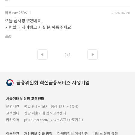
까툭ssm250611
2024.06.28
오늘 심사청구했네요..
저렴할때 케이뱅크 사실 분 까툭주세요
0
1/1
서울거래 비상장 고객센터
운영시간
평일 9시 ~ 16시 (점심 12시 ~ 13시)
고객센터
상담 서울거래 앱 > 고객센터
카카오톡
pf.kakao.com/_xoxmVGT (바로가기)
이용약관
개인정보 취급 방침
마케팅정보 이용약관
서비스 운영 규정