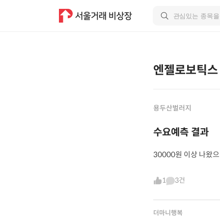
엔젤로보틱스
용두산벌러지
수요예측 결과
30000원 이상 나왔
1
3건
더마니행복