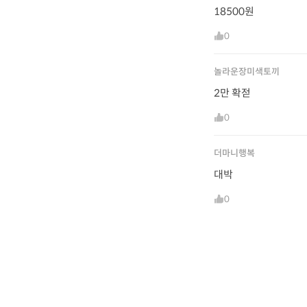
18500원
0
놀라운장미색토끼
2만 확젇
0
더마니행복
대박
0