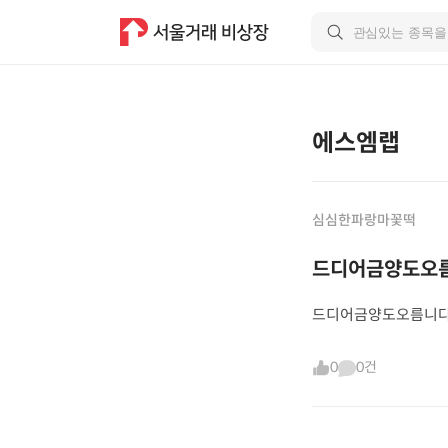
에스엠랩
심심한파랑마꽃떡
드디어금양도오름
드디어금양도오름니다
0
0건