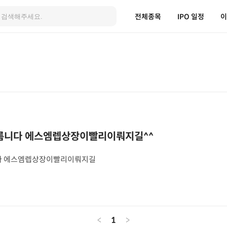
전체종목
IPO 일정
이
니다 에스엠렙상장이빨리이뤄지길^^
 에스엠렙상장이빨리이뤄지길
<
1
>