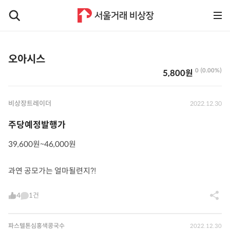
오아시스
0 (0.00%)
5,800원
비상장트레이더
2022.12.30
주당예정발행가
39,600원~46,000원
과연 공모가는 얼마될련지?!
4
1건
파스텔톤심홍색콩국수
2022.12.30