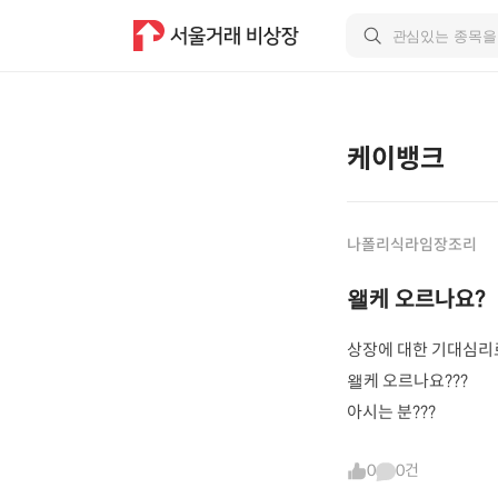
케이뱅크
나폴리식라임장조리
왤케 오르나요?
상장에 대한 기대심리로
왤케 오르나요???
아시는 분???
0
0건