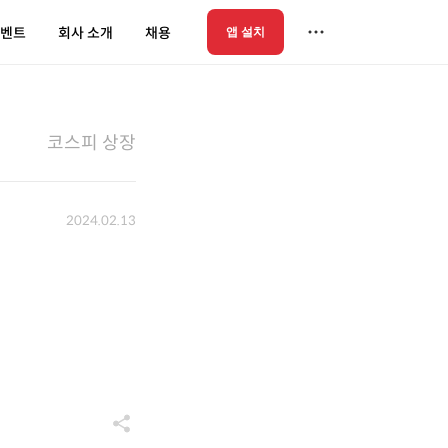
벤트
회사 소개
채용
앱 설치
코스피 상장
2024.02.13