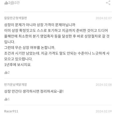
2
3건
칼칼한군청색절편
2024.02.07
상장이 문제가 아니라 상장 가격이 문제아닙니까
이미 상장 확정짓고도 스스로 포기하고 지금까지 준비한 것이고 드디어
올해안에 최소한의 분기 영업흑자 등을 달성한 후 바로 상장절차로 갈 것
입니다.
그런데 무슨 상장 여부를 논합니까.
조건과 시기만 남았는데. 지금 가격도 말도 안되는 수준이니 느긋하게 사
모으고 있으렵니다.
1년후에 보시지요.
2
반가운남색닭개장
2024.02.08
상장 안간다 생각하시면 정리하셔요~끝!
1
Racer911
2024.02.09