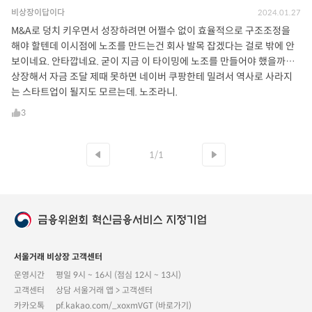
비상장이답이다
2024.01.27
M&A로 덩치 키우면서 성장하려면 어쩔수 없이 효율적으로 구조조정을
해야 할텐데 이시점에 노조를 만드는건 회사 발목 잡겠다는 걸로 밖에 안
보이네요. 안타깝네요. 굳이 지금 이 타이밍에 노조를 만들어야 했을까…
상장해서 자금 조달 제때 못하면 네이버 쿠팡한테 밀려서 역사로 사라지
는 스타트업이 될지도 모르는데. 노조라니.
3
1/1
서울거래 비상장 고객센터
운영시간
평일 9시 ~ 16시 (점심 12시 ~ 13시)
고객센터
상담 서울거래 앱 > 고객센터
카카오톡
pf.kakao.com/_xoxmVGT (바로가기)