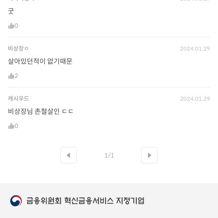
굿
0
비상장ㅇ
2024.01.29
살아있던적이 없기때문
2
캐시우드
2024.01.29
비상장님 촌철살인 ㄷㄷ
0
1/1