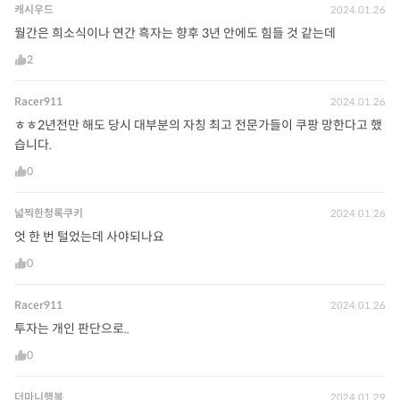
캐시우드
2024.01.26
월간은 희소식이나 연간 흑자는 향후 3년 안에도 힘들 것 같는데
2
Racer911
2024.01.26
ㅎㅎ2년전만 해도 당시 대부분의 자칭 최고 전문가들이 쿠팡 망한다고 했
습니다.
0
넓찍한청록쿠키
2024.01.26
엇 한 번 털었는데 사야되나요
0
Racer911
2024.01.26
투자는 개인 판단으로..
0
더마니행복
2024.01.29