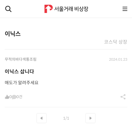
이닉스
코스닥 상장
무적의바다색통조림
2024.01.23
이닉스 삽니다
매도가 알려주세요
0
0건
1/1