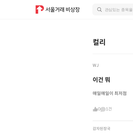
컬리
WJ
이건 뭐
매일매일이 최저점
0
1건
감자된장국