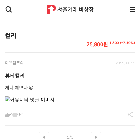
컬리
1,800 (+7.50%)
25,800원
미끄럼주의
2022.11.11
뷰티컬리
제니 예쁘다 😍
4
0건
1/1