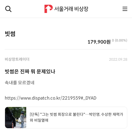
빗썸
0 (0.00%)
179,900원
비상장트레이더
2022.09.28
빗썸은 진짜 뭐 문제있나
속내를 모르겠네
https://www.dispatch.co.kr/2219559#_DYAD
[단독] "그는 빗썸 회장으로 불린다"…박민영, 수상한 재력가
와 비밀열애