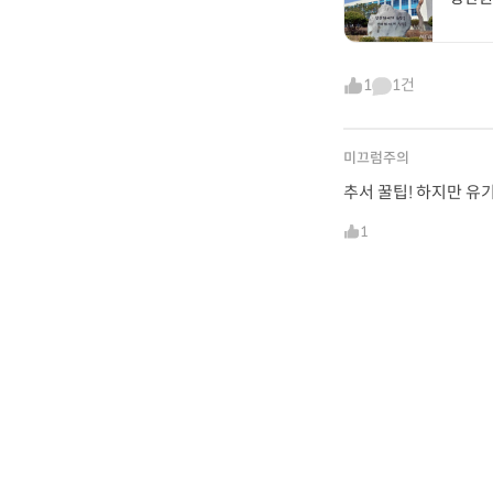
1
1건
미끄럼주의
추서 꿀팁! 하지만 유
1