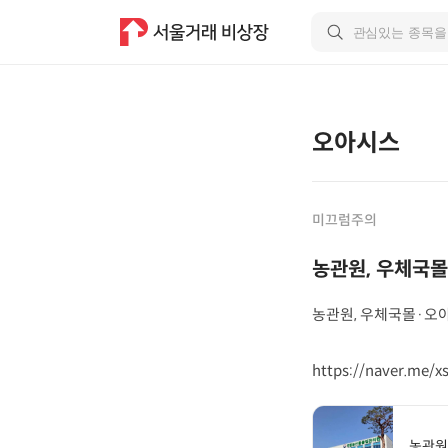
오아시스
미끄럼주의
농관원, 우체국
농관원, 우체국몰·오
https://naver.me/
농관원