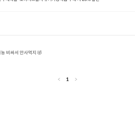
기농 비싸서 안사먹지 🤣
<
1
>