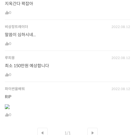
지옥간다 꽉잡아
0
비상장트레이더
2022.08.12
말씀이 심하시네...
0
루피몽
2022.08.12
최소 150만원 예상합니다
0
파이썬을배워
2022.08.12
RIP
0
1/1