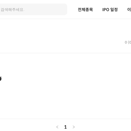
전체종목
IPO 일정
이
0 (

<
1
>