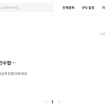
전체종목
IPO 일정
이
0 (
 인수협⋯
수협상추친중이라네요
<
1
>