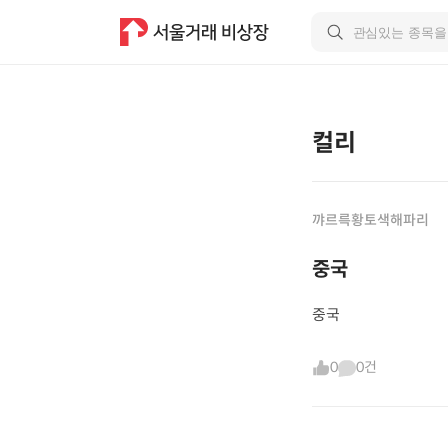
컬리
꺄르륵황토색해파리
중국
중국
0
0건