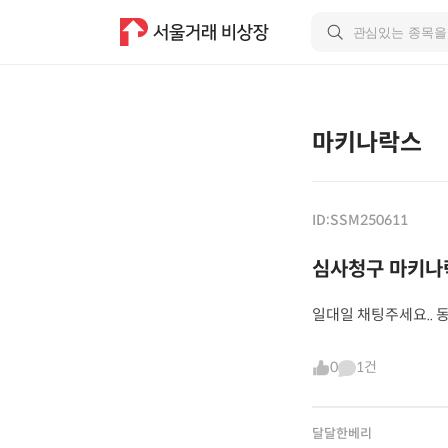
마키나락스
ID:SSM250611
심사청구 마키나
일대일 채팅주세요.. 
0
1건
달달한베리