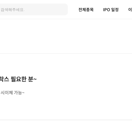
전체종목
IPO 일정
이
락스 필요한 분~
동시이체 가능~