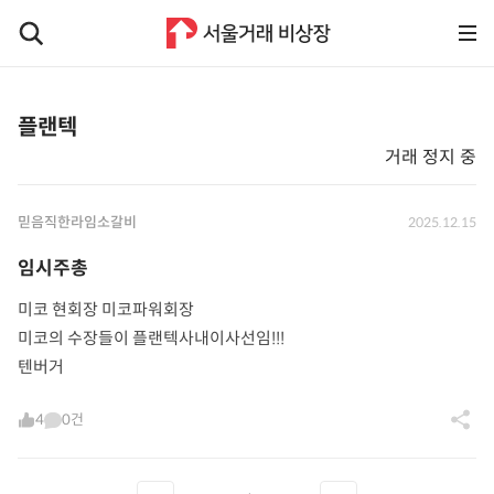
플랜텍
거래 정지 중
믿음직한라임소갈비
2025.12.15
임시주총
미코 현회장 미코파워회장
미코의 수장들이 플랜텍사내이사선임!!!
텐버거
4
0건