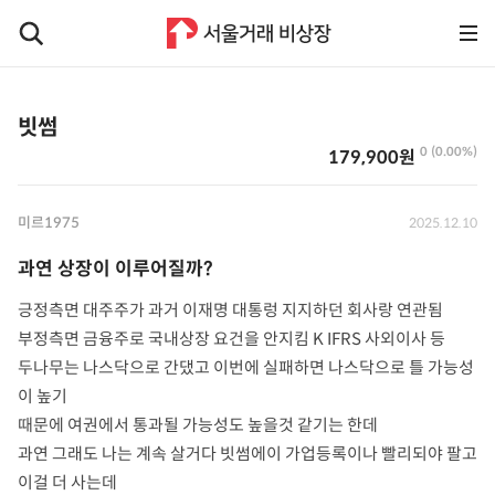
빗썸
0 (0.00%)
179,900원
미르1975
2025.12.10
과연 상장이 이루어질까?
긍정측면 대주주가 과거 이재명 대통렁 지지하던 회사랑 연관됨
부정측면 금융주로 국내상장 요건을 안지킴 K IFRS 사외이사 등
두나무는 나스닥으로 간댔고 이번에 실패하면 나스닥으로 틀 가능성
이 높기
때문에 여권에서 통과될 가능성도 높을것 같기는 한데
과연 그래도 나는 계속 살거다 빗썸에이 가업등록이나 빨리되야 팔고
이걸 더 사는데