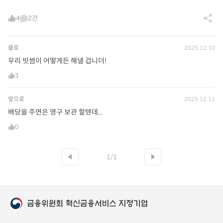
4
2건
클로
2025.12.10
우리 빗썸이 어떻게든 해낼 겁니더!
3
앞으로
2025.12.11
배당을 주면은 영구 보관 할텐데...
0
1/1