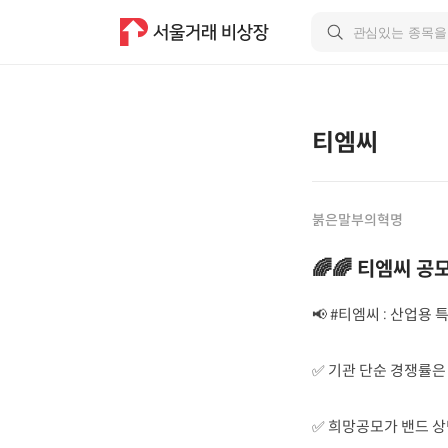
티엠씨
붉은말부의혁명
🌈🌈 티엠씨 공
📢 #티엠씨 : 산업
✅️ 기관 단순 경쟁률은
✅️ 희망공모가 밴드 상단