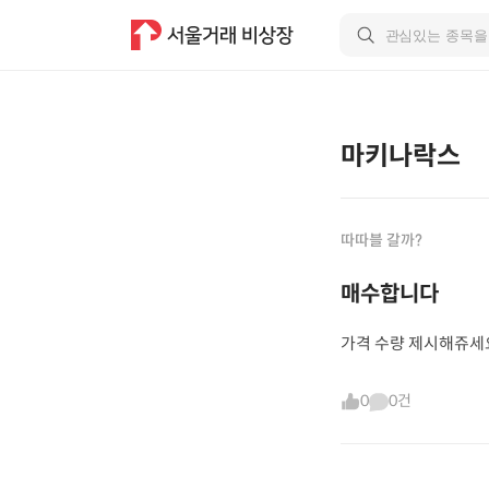
마키나락스
따따블 갈까?
매수합니다
가격 수량 제시해쥬세
0
0건