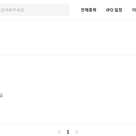
전체종목
IPO 일정
이
요
<
1
>