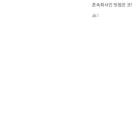
존속회사인 빗썸은 코
3