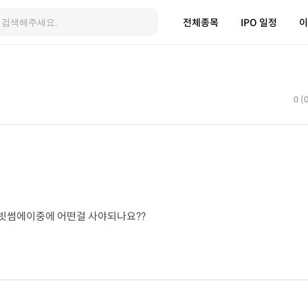
전체종목
IPO 일정
이
0 (
빗썸에이중에 어떤걸 사야되나요??