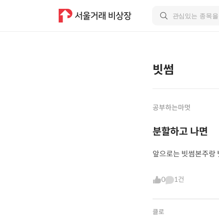
빗썸
공부하는마멋
분할하고 나면
앞으로는 빗썸본주랑 
0
1건
클로