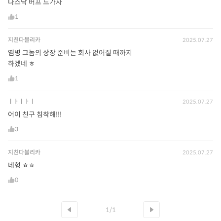
나스닥 버프 드가자
1
지친다블리카
2025.07.27
옘병 그놈의 상장 준비는 회사 없어질 때까지
하겠네 ㅎ
1
ㅣㅏㅣㅏㅣ
2025.07.27
어이 친구 침착해!!!
3
지친다블리카
2025.07.27
네형 ㅎㅎ
0
1/1