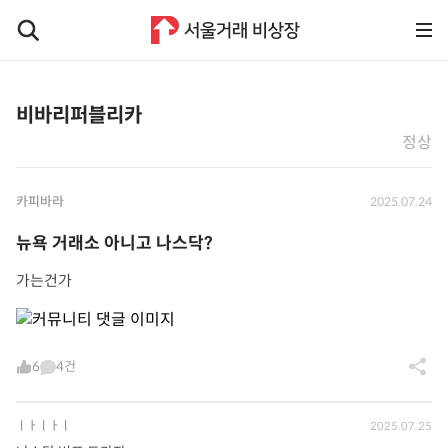
비바리퍼블리카
정상
카피바라
2025.07.24
뉴욕 거래소 아니고 나스닥?
가는건가
6
4건
ㅣㅏㅣㅏㅣ
2025.07.25