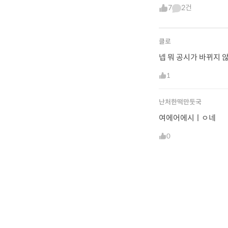
7
2건
클로
넵 뭐 공시가 바뀌지 
1
난처한떡만둣국
여에어에시ㅣㅇ네
0