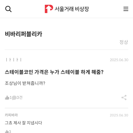
비바리퍼블리카
정상
ㅣㅏㅣㅏㅣ
2025.06.30
스테이블코인 가격은 누가 스테이블 하게 해줌?
조상님이 받쳐줍니까?
1
3건
카피바라
2025.06.30
그쵸 제사 잘 지냅시다
3