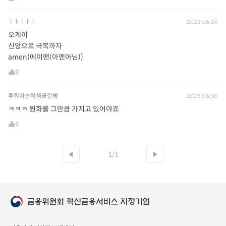
ㅣㅏㅣㅏㅣ
2025.06.30
오케이
신앙으로 극복하자
amen(에이맨(아멘아님))
2
후회하는옥색공갈빵
2025.06.30
ㅋㅋㅋ 원화를 그만큼 가지고 있어야죠
1
1/1