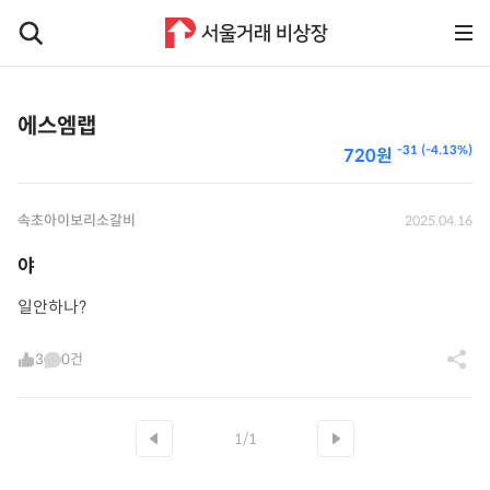
에스엠랩
-31 (-4.13%)
720원
속초아이보리소갈비
2025.04.16
야
일안하나?
3
0건
1/1