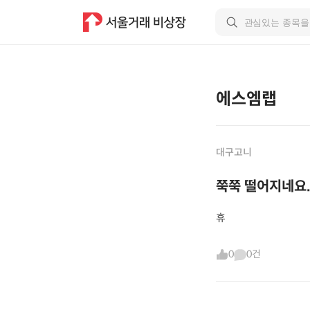
에스엠랩
대구고니
쭉쭉 떨어지네요..
휴
0
0건