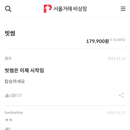
빗썸
0 (0.00%)
179,900원
클로
2024.11.12
빗썸은 이제 시작임
탑승하세요
2
3건
huehuehue
2024.11.13
ㅋㅋ
0