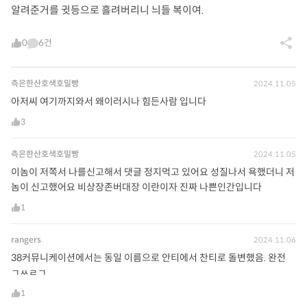
알려준거를 귓등으로 흘려버리니 늬들 복이여.
0
6건
측은한산호색호밀빵
2024.11.05
아저씨 여기까지와서 왜이러시나 힘든사람 입니다
3
측은한산호색호밀빵
2024.11.05
이놈이 저쪽서 나를신고해서 댓글 정지먹고 있어요 성질나서 욕했더니 저
놈이 신고했어요 비상장존버대장 이란이자 진짜 나쁜인간입니다
1
rangers
2024.11.06
38커뮤니케이션에서는 동일 이름으로 안티에서 찬티로 돌변했음. 완전
ㄱㅆㄹㄱ
1