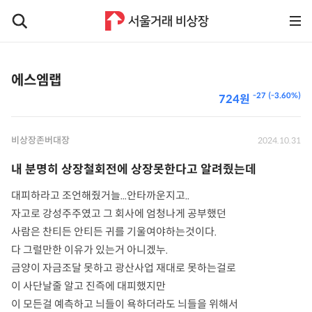
에스엠랩
-27 (-3.60%)
724원
비상장존버대장
2024.10.31
내 분명히 상장철회전에 상장못한다고 알려줬는데
대피하라고 조언해줬거늘...안타까운지고..
자고로 강성주주였고 그 회사에 엄청나게 공부했던
사람은 찬티든 안티든 귀를 기울여야하는것이다.
다 그럴만한 이유가 있는거 아니겠누.
금양이 자금조달 못하고 광산사업 재대로 못하는걸로
이 사단날줄 알고 진즉에 대피했지만
이 모든걸 예측하고 늬들이 욕하더라도 늬들을 위해서