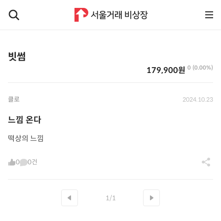
빗썸
0 (0.00%)
179,900원
클로
2024.10.23
느낌 온다
떡상의 느낌
0
0건
1/1