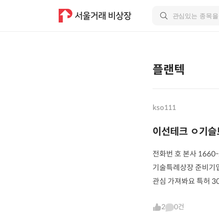
플랜텍
kso111
이선테크 ㅇ기슬
전화번 호 본사 1660-
기술특례상장 준비기
관심 가져봐요 특허 3
2
0건