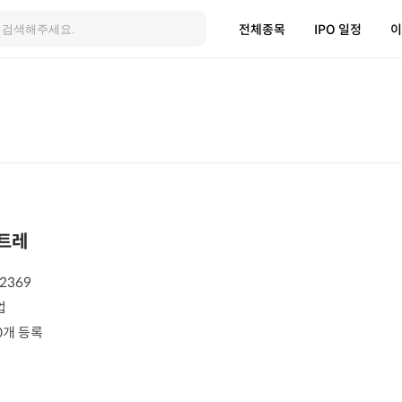
전체종목
IPO 일정
이
트레
2369
업
0개 등록