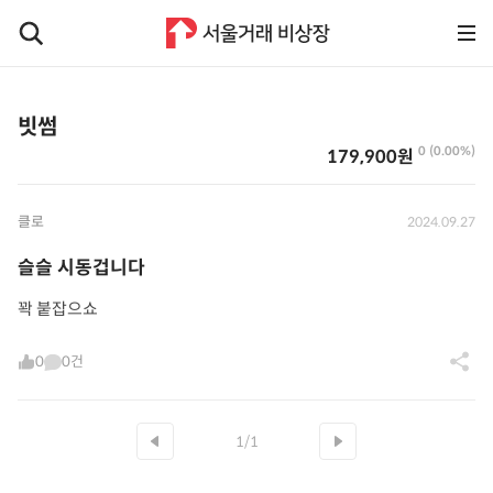
빗썸
0 (0.00%)
179,900원
클로
2024.09.27
슬슬 시동겁니다
꽉 붙잡으쇼
0
0건
1/1