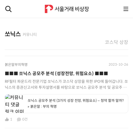
쏘닉스
커뮤니티
코스닥 상장
붉은말부의혁명
2023-10-26
■■■ 쏘닉스 공모주 분석 (성장전망, 위험요소) ■■■​
RF필터 파운드리 전문기업 쏘닉스가 코스닥 상장을 위한 IPO에 들어갑니다. 쏘
닉스의 증권신고서와 투자설명서를 바탕으로 쏘닉스 공모주 분석 및 공모주 청
약 정보를 소개하겠습니다.​ ​
https://redhorseblog.co.kr/%ec%8f%98%eb%8b%89%ec%8a%a4-
쏘닉스 공모주 분석 (3가지 성장 전망, 위험요소) – 청약 할까 말까?
%ea%b3%b5%eb%aa%a8%ec%a3%bc-
» 붉은말 : 부의 혁명
%eb%b6%84%ec%84%9d-%ec%84%b1%ec%9e%a5-
%ec%a0%84%eb%a7%9d-
1
0건
%ec%9c%84%ed%97%98%ec%9a%94%ec%86%8c/