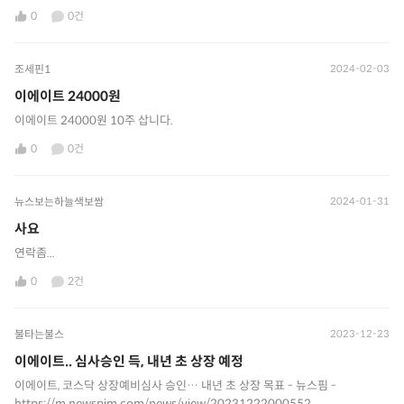
0
0건
조세핀1
2024-02-03
이에이트 24000원
이에이트 24000원 10주 삽니다.
0
0건
뉴스보는하늘색보쌈
2024-01-31
사요
연락좀...
0
2건
불타는불스
2023-12-23
이에이트.. 심사승인 득, 내년 초 상장 예정
이에이트, 코스닥 상장예비심사 승인… 내년 초 상장 목표 - 뉴스핌 -
https://m.newspim.com/news/view/20231222000552