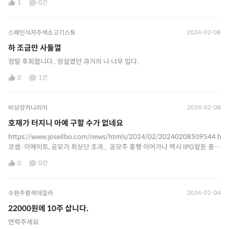
1
0건
스페인식자주색소고기스튜
2024-02-08
하 조금만 사둘껄
정말 후회합니다.. 망설였던 과거의 나 너무 밉다..
0
1건
비상장카나리아
2024-02-08
호재가 터지니 아예 구할 수가 없네요
https://www.joseilbo.com/news/htmls/2024/02/20240208509544.htm
코셈·이에이트, 공모가 최상단 초과... 공모주 흥행 이어가나 역시 IPO앞둔 종목
들은 품귀현상이 계속 되나봅니다.
0
0건
수원주황색데낄라
2024-02-04
22000원에 10주 삽니다.
연락주세요