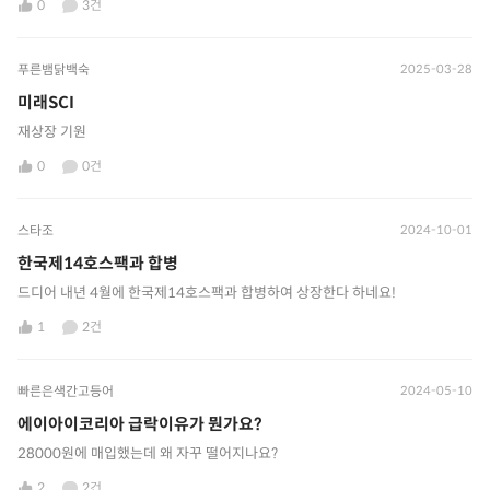
0
3건
푸른뱀닭백숙
2025-03-28
미래SCI
재상장 기원
0
0건
스타조
2024-10-01
한국제14호스팩과 합병
드디어 내년 4월에 한국제14호스팩과 합병하여 상장한다 하네요!
1
2건
빠른은색간고등어
2024-05-10
에이아이코리아 급락이유가 뭔가요?
28000원에 매입했는데 왜 자꾸 떨어지나요?
2
2건